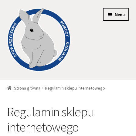
Menu
Strona główna
Strona główna
Regulamin sklepu internetowego
Dostawa i płatność
Regulamin sklepu
Koszyk
internetowego
Moje konto