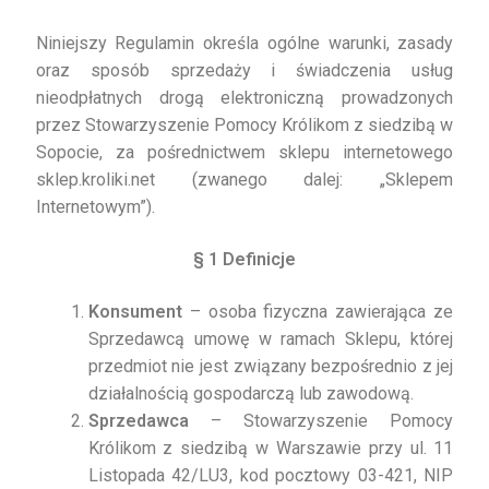
Polityka prywatności
Niniejszy Regulamin określa ogólne warunki, zasady
oraz sposób sprzedaży i świadczenia usług
Regulamin sklepu internetowego
nieodpłatnych drogą elektroniczną prowadzonych
przez Stowarzyszenie Pomocy Królikom z siedzibą w
Sklep
Sopocie, za pośrednictwem sklepu internetowego
sklep.kroliki.net (zwanego dalej: „Sklepem
Zamówienie
Internetowym”).
§ 1 Definicje
Konsument
– osoba fizyczna zawierająca ze
Sprzedawcą umowę w ramach Sklepu, której
przedmiot nie jest związany bezpośrednio z jej
działalnością gospodarczą lub zawodową.
Sprzedawca
– Stowarzyszenie Pomocy
Królikom z siedzibą w Warszawie przy ul. 11
Listopada 42/LU3, kod pocztowy 03-421, NIP